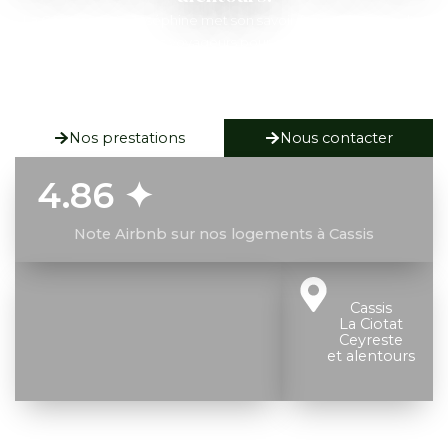
La Conciergerie Joséphine met son savoir-faire au service des
propriétaires et des voyageurs pour offrir une expérience
sereine, chaleureuse et parfaitement encadrée. Notre
conciergerie locale veille à la qualité de chaque séjour et à la
gestion attentive de chaque logement.
Nos prestations
Nous contacter
4.86 ✦
Note Airbnb sur nos logements à Cassis
Cassis
La Ciotat
Ceyreste
et alentours