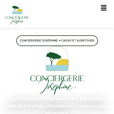
Menu
CONCIERGERIE JOSÉPHINE
✦
CASSIS ET ALENTOURS
Conciergerie Joséphine, votre partenaire
pour la location saisonnière à Cassis et aux
alentours.